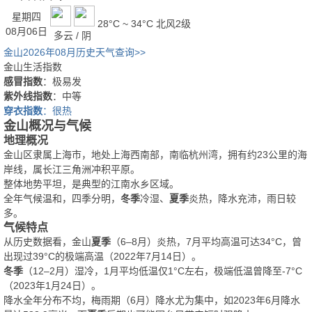
星期四
28°C ~ 34°C
北风2级
08月06日
多云 / 阴
金山2026年08月历史天气查询>>
金山生活指数
感冒指数
：极易发
紫外线指数
：中等
穿衣指数
：很热
金山概况与气候
地理概况
金山区隶属上海市，地处上海西南部，南临杭州湾，拥有约23公里的海
岸线，属长江三角洲冲积平原。
整体地势平坦，是典型的江南水乡区域。
全年气候温和，四季分明，
冬季
冷湿、
夏季
炎热，降水充沛，雨日较
多。
气候特点
从历史数据看，金山
夏季
（6–8月）炎热，7月平均高温可达34°C，曾
出现过39°C的极端高温（2022年7月14日）。
冬季
（12–2月）湿冷，1月平均低温仅1°C左右，极端低温曾降至-7°C
（2023年1月24日）。
降水全年分布不均，梅雨期（6月）降水尤为集中，如2023年6月降水