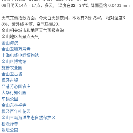
08日明天14点 - 17点，多云， 温度在
32 - 34℃
; 降雨量约
0.0401
mm
;
天气其他指数方面，今天白天到夜间，本地有
2级 北风
， 相对湿度
6
0%
，紫外线
中等
，空气质量
23
。
金山相关城市和地区天气预报查询
金山地区各景点天气
金山海滨
金山卫镇万寿寺
上海电线电缆博物馆
金山区博物馆
施普农业园
金山卫古城
枫泾古镇
吕巷芳心园农庄
大华行知公园
车镜公园
金山东林禅寺
枫泾百年桂花园
金山三岛海洋生态自然保护区
松隐禅寺
张堰公园