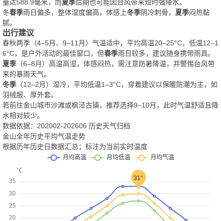
量达588.9毫米，而
夏季
后期也可能因台风带来短时强降水。
冬
春季
雨日偏多，整体湿度偏高，体感上
冬季
阴冷刺骨，
夏季
闷热黏
腻。
出行建议
春秋两季（4–5月、9–11月）气温适中，平均高温20–25°C，低温12–1
6°C，是户外活动的最佳窗口，但
春季
雨日较多，建议随身携带雨具。
夏季
（6–8月）高温高湿，体感闷热，需注意防暑降温，并警惕台风带
来的暴雨天气。
冬季
（12–2月）湿冷，平均低温1–3°C，穿着建议以保暖防潮为主，如
羽绒服、厚外套。
若前往金山城市沙滩或枫泾古镇，推荐选择9–10月，此时气温舒适且降
水相对较少。
数据依据：202002-202606 历史天气归档
金山全年历史平均气温走势
根据历年历史日数据汇总；标注为当前实时温度