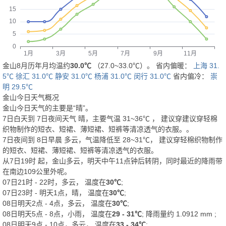
金山8月历年月均温约
30.0℃
（27.0~33.0℃）。 省内偏暖：
上海 31.
5℃
徐汇 31.0℃
静安 31.0℃
杨浦 31.0℃
闵行 31.0℃
省内偏冷：
崇
明 29.5℃
金山今日天气概况
金山今日天气的主要是“
晴
”。
7日白天
到
7日夜间
天气
晴
，主要气温
31
~
36
℃
， 建议穿
建议穿轻棉
织物制作的短衣、短裙、薄短裙、短裤等清凉透气的衣服。
。
7日夜间
到
8日早晨
多云
，气温降低至
28~31℃
，
建议穿轻棉织物制作
的短衣、短裙、薄短裙、短裤等清凉透气的衣服。
从
7日19时
起，金山多云，明天中午11点钟后转阴，同时最近的降雨带
在南边109公里外呢。
07日21时 - 22时，多云， 温度在
30℃
;
07日23时 - 明天1点，晴， 温度在
30℃
;
08日明天2点 - 4点，多云， 温度在
30℃
;
08日明天5点 - 8点，小雨， 温度在
29 - 31℃
; 降雨量约
1.0912
mm
;
08日明天9点 - 10点，多云， 温度在
33 - 34℃
;