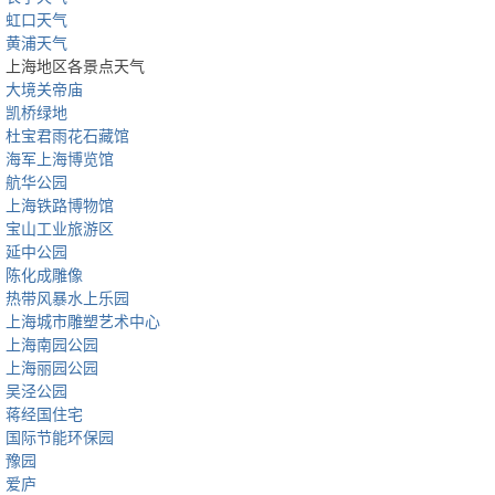
虹口天气
黄浦天气
上海地区各景点天气
大境关帝庙
凯桥绿地
杜宝君雨花石藏馆
海军上海博览馆
航华公园
上海铁路博物馆
宝山工业旅游区
延中公园
陈化成雕像
热带风暴水上乐园
上海城市雕塑艺术中心
上海南园公园
上海丽园公园
吴泾公园
蒋经国住宅
国际节能环保园
豫园
爱庐