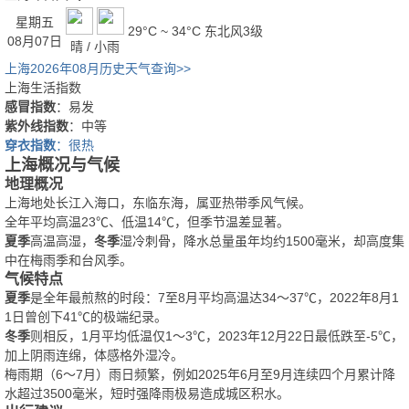
星期五
29°C ~ 34°C
东北风3级
08月07日
晴 / 小雨
上海2026年08月历史天气查询>>
上海生活指数
感冒指数
：易发
紫外线指数
：中等
穿衣指数
：很热
上海概况与气候
地理概况
上海地处长江入海口，东临东海，属亚热带季风气候。
全年平均高温23℃、低温14℃，但季节温差显著。
夏季
高温高湿，
冬季
湿冷刺骨，降水总量虽年均约1500毫米，却高度集
中在梅雨季和台风季。
气候特点
夏季
是全年最煎熬的时段：7至8月平均高温达34～37℃，2022年8月1
1日曾创下41℃的极端纪录。
冬季
则相反，1月平均低温仅1～3℃，2023年12月22日最低跌至-5℃，
加上阴雨连绵，体感格外湿冷。
梅雨期（6～7月）雨日频繁，例如2025年6月至9月连续四个月累计降
水超过3500毫米，短时强降雨极易造成城区积水。