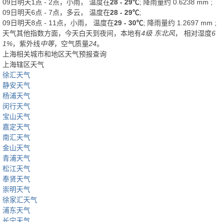
09日明天1点 - 2点，小雨， 温度在
28 - 29℃
; 降雨量约
0.6238
mm
;
09日明天6点 - 7点，多云， 温度在
28 - 29℃
;
09日明天8点 - 11点，小雨， 温度在
29 - 30℃
; 降雨量约
1.2697
mm
;
天气其他指数方面，今天白天到夜间，本地有
4级 东北风
， 相对湿度
6
1%
，紫外线
中等
，空气质量
24
。
上海相关城市和地区天气预报查询
上海辖区天气
徐汇天气
静安天气
杨浦天气
闵行天气
宝山天气
嘉定天气
南汇天气
金山天气
青浦天气
松江天气
奉贤天气
崇明天气
徐家汇天气
浦东天气
长宁天气