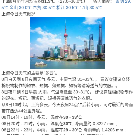
上海8月历年月均温约
31.5℃
（27.0~36.0℃）。 省内偏冷：
崇明 29.
5℃
金山 30.0℃
奉贤 30.5℃
松江 30.5℃
宝山 30.5℃
上海今日天气概况
上海今日天气的主要是“
多云
”。
8日白天
到
8日夜间
天气
多云
，主要气温
31
~
33
℃
， 建议穿
建议穿轻
棉织物制作的短衣、短裙、薄短裙、短裤等清凉透气的衣服。
。
8日夜间
到
9日早晨
大雨
，气温降低至
30~31℃
，
建议穿轻棉织物制作
的短衣、短裙、薄短裙、短裤等清凉透气的衣服。
从
8日13时
起，上海多云，今天夜里24点钟后转小雨，同时最近的降雨
带在西边44公里外呢。
08日14时 - 19时，多云， 温度在
30 - 33℃
;
08日20时 - 21时，小雨， 温度在
30℃
; 降雨量约
0.3227
mm
;
08日22时 - 23时，中雨， 温度在
29 - 30℃
; 降雨量约
1.4206
mm
;