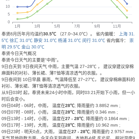
奉贤8月历年月均温约
30.5℃
（27.0~34.0℃）。 省内偏暖：
上海 31.
5℃
徐汇 31.0℃
静安 31.0℃
杨浦 31.0℃
闵行 31.0℃
省内偏冷：
崇
明 29.5℃
金山 30.0℃
奉贤今日天气概况
奉贤今日天气的主要是“
中雨
”。
9日白天
到
9日夜间
天气
中雨
，主要气温
27
~
28
℃
， 建议穿
建议穿棉
麻面料的衬衫、薄长裙、薄T恤等清凉透气的衣服。
。
9日夜间
到
10日早晨
暴雨
，气温降低至
27~27℃
，
建议穿棉麻面料的
衬衫、薄长裙、薄T恤等清凉透气的衣服。
从
9日03时
起，奉贤未来24小时中雨，同时03:21开始下小雨，但一小
时后会变小。
09日04时 - 06时，中雨， 温度在
28℃
; 降雨量约
3.8852
mm
;
09日07时 - 08时，小雨， 温度在
28℃
; 降雨量约
0.346
mm
;
09日13时 - 14时，小雨， 温度在
27 - 28℃
; 降雨量约
0.1864
mm
;
09日17时 - 19时，大雨， 温度在
28℃
; 降雨量约
10.962
mm
;
09日23时 - 明天0点，大雨， 温度在
27 - 28℃
; 降雨量约
2.9757
mm
;
天气其他指数方面，今天白天到夜间，本地有
4级 东北风
， 相对湿度
9