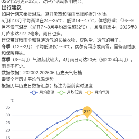
026年2月更达22天，对户外活动影响明显。
出行建议
如果计划来奉贤游玩，避开暑热和降雨高峰能提升体验。
5月和10月平均高温在24～25℃、低温14～17℃，体感舒适；但6～9
月不仅气温高（尤其7～8月平均高温超32℃），且降雨集中，2025年8
月降水达727.2毫米，雨日也多。
建议带好晴雨伞和轻薄透气的长袖衣物，穿防滑、透气的鞋子。
冬季
（12～2月）平均低温仅1～3℃，偶尔有霜冻或雨雪，需备羽绒服
和保暖鞋袜。
春季
（3～4月）气温起伏较大，4月雨日可达20天（如2024年4月），
雨具不可少。
数据依据：202002-202606 历史天气归档
奉贤全年历史平均气温走势
根据历年历史日数据汇总；标注为当前实时温度