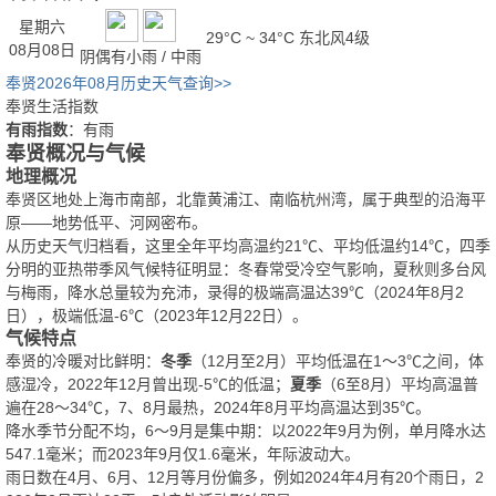
星期六
29°C ~ 34°C
东北风4级
08月08日
阴偶有小雨 / 中雨
奉贤2026年08月历史天气查询>>
奉贤生活指数
有雨指数
：有雨
奉贤概况与气候
地理概况
奉贤区地处上海市南部，北靠黄浦江、南临杭州湾，属于典型的沿海平
原——地势低平、河网密布。
从历史天气归档看，这里全年平均高温约21℃、平均低温约14℃，四季
分明的亚热带季风气候特征明显：冬春常受冷空气影响，夏秋则多台风
与梅雨，降水总量较为充沛，录得的极端高温达39℃（2024年8月2
日），极端低温-6℃（2023年12月22日）。
气候特点
奉贤的冷暖对比鲜明：
冬季
（12月至2月）平均低温在1～3℃之间，体
感湿冷，2022年12月曾出现-5℃的低温；
夏季
（6至8月）平均高温普
遍在28～34℃，7、8月最热，2024年8月平均高温达到35℃。
降水季节分配不均，6～9月是集中期：以2022年9月为例，单月降水达
547.1毫米；而2023年9月仅1.6毫米，年际波动大。
雨日数在4月、6月、12月等月份偏多，例如2024年4月有20个雨日，2