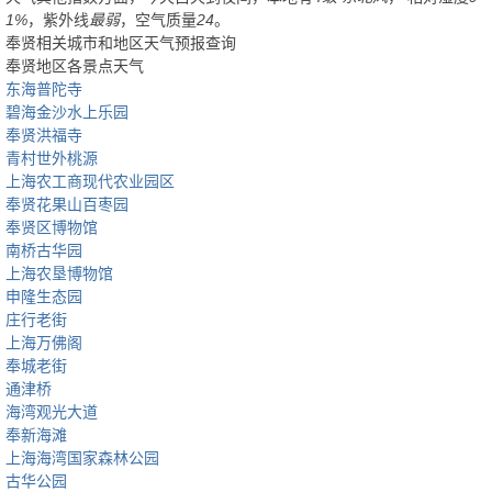
1%
，紫外线
最弱
，空气质量
24
。
奉贤相关城市和地区天气预报查询
奉贤地区各景点天气
东海普陀寺
碧海金沙水上乐园
奉贤洪福寺
青村世外桃源
上海农工商现代农业园区
奉贤花果山百枣园
奉贤区博物馆
南桥古华园
上海农垦博物馆
申隆生态园
庄行老街
上海万佛阁
奉城老街
通津桥
海湾观光大道
奉新海滩
上海海湾国家森林公园
古华公园