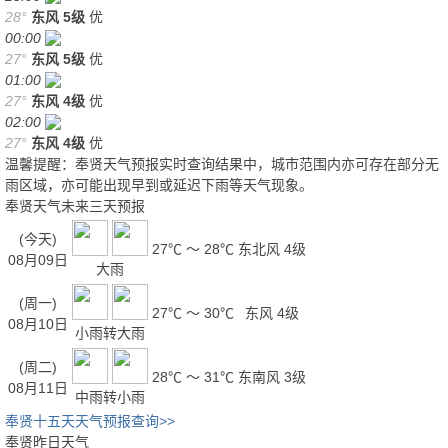
28°
东风
5级
优
00:00
27°
东风
5级
优
01:00
27°
东风
4级
优
02:00
27°
东风
4级
优
温馨提醒：奉贤天气预报实时查询结果中，城市范围内亦可存在部分无
雨区域，亦可能出现早到或延迟下雨等天气现象。
奉贤天气未来三天预报
(今天)
27℃ ～ 28℃
东北风 4级
08月09日
大雨
(周一)
27℃ ～ 30℃
东风 4级
08月10日
小雨转大雨
(周二)
28℃ ～ 31℃
东南风 3级
08月11日
中雨转小雨
奉贤十五天天气预报查询>>
奉贤昨日天气